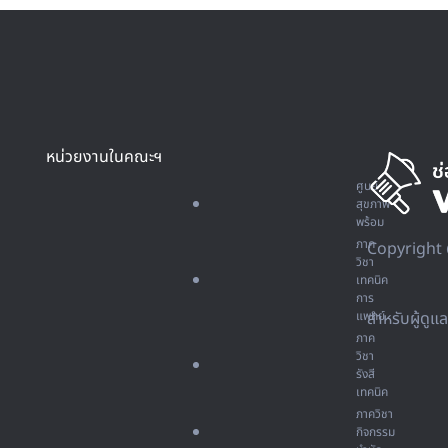
หน่วยงานในคณะฯ
ศูนย์
สุขภาพ
พร้อม
ภาค
Copyright 
วิชา
เทคนิค
การ
แพทย์
สำหรับผู้ดูแ
ภาค
วิชา
รังสี
เทคนิค
ภาควิชา
กิจกรรม